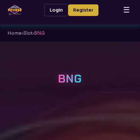
☰
Login
Register
Home
Slot
BNG
BNG