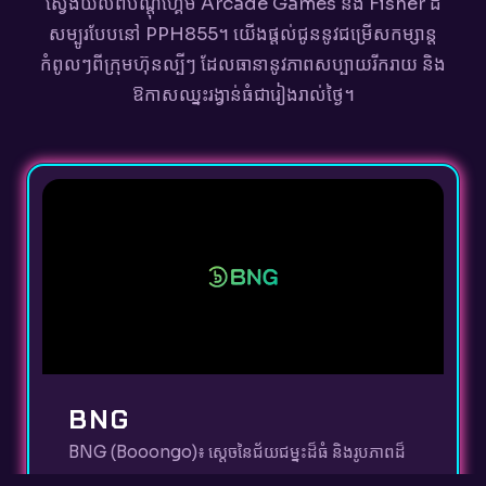
ស្វែងយល់ពីបណ្តុំហ្គេម Arcade Games និង Fisher ដ៏
សម្បូរបែបនៅ PPH855។ យើងផ្តល់ជូននូវជម្រើសកម្សាន្ត
កំពូលៗពីក្រុមហ៊ុនល្បីៗ ដែលធានានូវភាពសប្បាយរីករាយ និង
ឱកាសឈ្នះរង្វាន់ធំជារៀងរាល់ថ្ងៃ។
BNG
BNG (Booongo)៖ ស្តេចនៃជ័យជម្នះដ៏ធំ និងរូបភាពដ៏
អស្ចារ្យ
