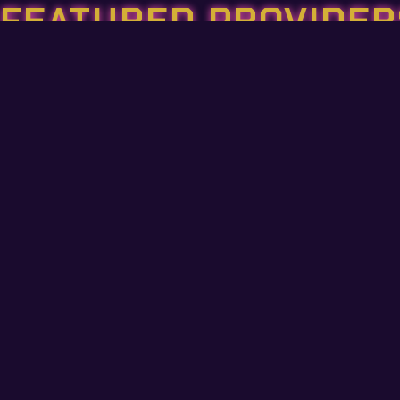
FEATURED PROVIDER
ស្វែងយល់ពីដៃគូផ្គត់ផ្គង់ហ្គេមគុណភាពខ្ពស់របស់យើងសម្រាប់ Arcade
Games និង Fisher នៅលើ PPH855។
BNG
CQ9