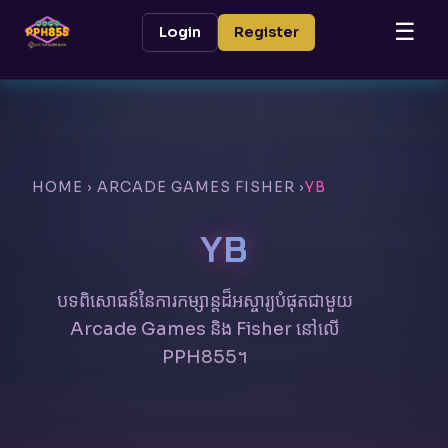
☰
Login
Register
HOME › ARCADE GAMES FISHER ›
YB
YB
បទពិសោធន៍នៃការកម្សាន្តដ៏អស្ចារ្យបំផុតជាមួយ
Arcade Games និង Fisher នៅលើ
PPH855។