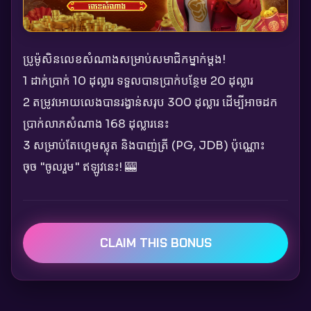
ប្រូម៉ូសិនលេខសំណាងសម្រាប់សមាជិកម្នាក់ម្តង!

1 ដាក់ប្រាក់ 10 ដុល្លារ ទទួលបានប្រាក់បន្ថែម 20 ដុល្លារ

2 តម្រូវអោយលេងបានរង្វាន់សរុប 300 ដុល្លារ ដើម្បីអាចដក
ប្រាក់លាភសំណាង 168 ដុល្លារនេះ

3 សម្រាប់តែហ្គេមស្លុត និងបាញ់ត្រី (PG, JDB) ប៉ុណ្ណោះ

ចុច "ចូលរួម" ឥឡូវនេះ! 🎰
CLAIM THIS BONUS