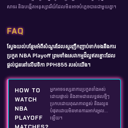
សាទរ និងបង្កើតអនុស្សាវរីយ៍ដែលមិនអាចបំភ្លេចបានជាមួយគ្នា។
FAQ
ស្វែងយល់បន្ថែមអំពីសំណួរដែលសួរញឹកញាប់ទាក់ទងនឹងការ
ប្រកួត NBA Playoff ព្រមទាំងសេវាកម្មដ៏ល្អឥតខ្ចោះដែល
ផ្តល់ជូននៅលើវេទិកា PPH855 របស់យើង។
អ្នកអាចទស្សនាការប្រកួតទាំងអស់
HOW TO
ដោយផ្ទាល់ និងតាមដានលទ្ធផលថ្មីៗ
WATCH
ប្រកបដោយគុណភាពខ្ពស់ និងរលូន
NBA
បំផុតដោយមិនមានការរអាក់រអួល
PLAYOFF
ឡើយ។
MATCHES?