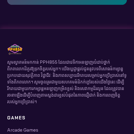
សូមស្វាគមន៍មកកាន់ PPH855 ដែលជាវេទិកាអនឡាញលំដាប់ថ្នាក់
ពិភពលោកដ៏គួរឱ្យទុកចិត្តរបស់អ្នក។ យើងប្តេជ្ញាផ្តល់ជូននូវបទពិសោធន៍កម្សាន្ត
ប្រកបដោយសុវត្ថិភាព វិជ្ជាជីវៈ និងភាពសប្បាយរីករាយសម្រាប់អ្នកប្រើប្រាស់នៅទូ
ទាំងពិភពលោក។ សូមចូលរួមជាមួយសហគមន៍ដ៏កក់ក្តៅរបស់យើងថ្ងៃនេះ ដើម្បី
រីករាយជាមួយការកម្សាន្តអនឡាញកម្រិតខ្ពស់ និងសេវាកម្មដ៏រលូន ដែលត្រូវបាន
រចនាឡើងដើម្បីបំពេញតាមស្តង់ដារខ្ពស់បំផុតនៃភាពជឿជាក់ និងការពេញចិត្ត
របស់អ្នកប្រើប្រាស់។
GAMES
Arcade Games