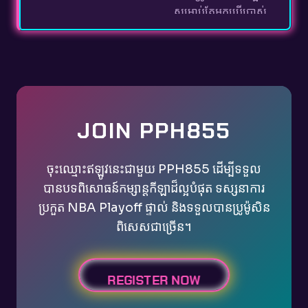
សម្រាប់តែអ្នកប្រើប្រាស់
គ្រប់រូបរបស់យើង។
JOIN PPH855
ចុះឈ្មោះឥឡូវនេះជាមួយ PPH855 ដើម្បីទទួល
បានបទពិសោធន៍កម្សាន្តកីឡាដ៏ល្អបំផុត ទស្សនាការ
ប្រកួត NBA Playoff ផ្ទាល់ និងទទួលបានប្រូម៉ូសិន
ពិសេសជាច្រើន។
REGISTER NOW