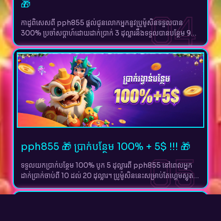
🎁
04
កាដូពិសេសពី pph855 ផ្តល់ជូនលោកអ្នកនូវប្រូម៉ូសិនទទួលបាន
300% ប្រចាំសប្តាហ៍ដោយដាក់ប្រាក់ 3 ដុល្លារនឹងទទួលបានបន្ថែម 9
ដុល្លារ។ លោកអ្នកអាចលេងហ្គេមស្លុតនិងបាញ់ត្រី FC និង JDB ហើយ
អាចដកប្រាក់ 20 ដុល្លារនៅពេលមានពិន្ទុ 300។
pph855 🎁 ប្រាក់បន្ថែម 100% + 5$ !!! 🎁
05
ទទួលយកប្រាក់បន្ថែម 100% បូក 5 ដុល្លារពី pph855 នៅពេលអ្នក
ដាក់ប្រាក់ចាប់ពី 10 ដល់ 20 ដុល្លារ។ ប្រូម៉ូសិននេះសម្រាប់តែហ្គេមស្លុត
និងបាញ់ត្រី JDB និង FC ប៉ុណ្ណោះដោយតម្រូវឱ្យលេងបានពិន្ទុតាមការ
កំណត់ដើម្បីដកប្រាក់បាន។