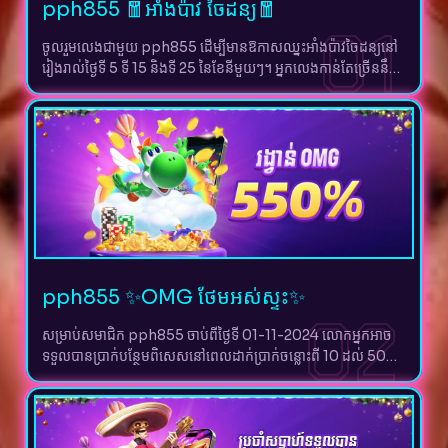
pph855 🧧អាំងប៉ាវ ចៃដន្យ🧧
01
ចូលរួមលេងជាមួយ pph855 ដើម្បីមានឱកាសឈ្នះអាំងប៉ាវចៃដន្យនៅ
រៀងរាល់ថ្ងៃទី 5 ទី 15 និងទី 25 នៃខែនីមួយៗ។ អ្នកលេងកាន់តែច្រើននឹង
មានឱកាសកាន់តែខ្ពស់ក្នុងការទទួលបានរង្វាន់នេះ។
pph855 ✨OMG ថែមអស់ស្ទះ✨
02
សម្រាប់សមាជិក pph855 ចាប់ពីថ្ងៃទី 01-11-2024 លោកអ្នកអាច
ទទួលបានប្រាក់បន្ថែមពិសេសនៅពេលដាក់ប្រាក់ចន្លោះពី 10 ដល់ 50
ដុល្លារ។ ប្រូម៉ូសិន OMG ថែមអស់ស្ទះនេះអាចលេងបានតែហ្គេមស្លុត
OMG ប៉ុណ្ណោះដោយអាចដកប្រាក់បានរហូតដល់ 400 ដុល្លារ។