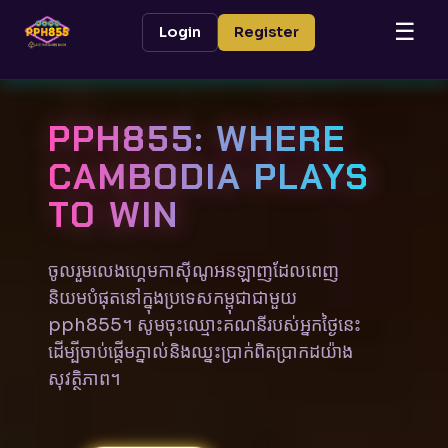
☰
Login
Register
PPH855: WHERE
CAMBODIA PLAYS
TO WIN
ចូលរួមលេងហ្គេមកាស៊ីណូអនឡាញដែលពេញ
និយមបំផុតនៅក្នុងប្រទេសកម្ពុជាជាមួយ
pph855។ សូមចុះឈ្មោះគណនីរបស់អ្នកថ្ងៃនេះ
ដើម្បីចាប់ផ្តើមភ្នាល់និងឈ្នះប្រាក់ពិតប្រាកដយ៉ាង
សុវត្ថិភាព។