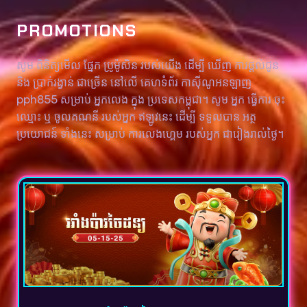
PROMOTIONS
សូម ពិនិត្យមើល ផ្នែក ប្រូម៉ូសិន របស់យើង ដើម្បី ឃើញ ការផ្តល់ជូន
និង ប្រាក់រង្វាន់ ជាច្រើន នៅលើ គេហទំព័រ កាស៊ីណូអនឡាញ
pph855 សម្រាប់ អ្នកលេង ក្នុង ប្រទេសកម្ពុជា។ សូម អ្នក ធ្វើការ ចុះ
ឈ្មោះ ឬ ចូលគណនី របស់អ្នក ឥឡូវនេះ ដើម្បី ទទួលបាន អត្ថ
ប្រយោជន៍ ទាំងនេះ សម្រាប់ ការលេងហ្គេម របស់អ្នក ជារៀងរាល់ថ្ងៃ។