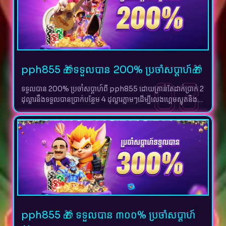
pph855 🎁ទទួលបាន 200% ប្រចាំសប្តាហ៍🎁
03
ទទួលបាន 200% ប្រចាំសប្តាហ៍ពី pph855 ដោយគ្រាន់តែដាក់ប្រាក់ 2
ដុល្លារនឹងទទួលបានប្រាក់បន្ថែម 4 ដុល្លារភ្លាមៗដើម្បីលេងហ្គេមស្លុតនិង
បាញ់ត្រី JILI និង PG។ លោកអ្នកអាចដកប្រាក់ 10 ដុល្លារបាននៅពេល
លេងបានពិន្ទុសរុប 120 ម្តងក្នុងមួយសប្តាហ៍។
pph855 🎁 ទទួលបាន ៣០០% ប្រចាំសប្តាហ៍